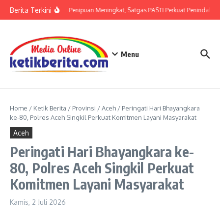
Lewati ke konten
Berita Terkini
Ancaman Penipuan Meningkat, Satgas PASTI Perkuat Penindakan
Menu
Home
/
Ketik Berita
/
Provinsi
/
Aceh
/
Peringati Hari Bhayangkara
ke-80, Polres Aceh Singkil Perkuat Komitmen Layani Masyarakat
Aceh
Peringati Hari Bhayangkara ke-
80, Polres Aceh Singkil Perkuat
Komitmen Layani Masyarakat
Kamis, 2 Juli 2026