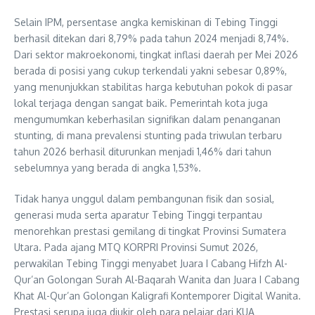
Selain IPM, persentase angka kemiskinan di Tebing Tinggi
berhasil ditekan dari 8,79% pada tahun 2024 menjadi 8,74%.
Dari sektor makroekonomi, tingkat inflasi daerah per Mei 2026
berada di posisi yang cukup terkendali yakni sebesar 0,89%,
yang menunjukkan stabilitas harga kebutuhan pokok di pasar
lokal terjaga dengan sangat baik. Pemerintah kota juga
mengumumkan keberhasilan signifikan dalam penanganan
stunting, di mana prevalensi stunting pada triwulan terbaru
tahun 2026 berhasil diturunkan menjadi 1,46% dari tahun
sebelumnya yang berada di angka 1,53%.
Tidak hanya unggul dalam pembangunan fisik dan sosial,
generasi muda serta aparatur Tebing Tinggi terpantau
menorehkan prestasi gemilang di tingkat Provinsi Sumatera
Utara. Pada ajang MTQ KORPRI Provinsi Sumut 2026,
perwakilan Tebing Tinggi menyabet Juara I Cabang Hifzh Al-
Qur’an Golongan Surah Al-Baqarah Wanita dan Juara I Cabang
Khat Al-Qur’an Golongan Kaligrafi Kontemporer Digital Wanita.
Prestasi serupa juga diukir oleh para pelajar dari KUA