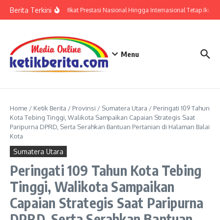
Lewati ke konten
Berita Terkini
Polri: Sertifikat Prestasi Nasional Hingga Internasional Tetap Ikuti T
Menu
Home
/
Ketik Berita
/
Provinsi
/
Sumatera Utara
/
Peringati 109 Tahun
Kota Tebing Tinggi, Walikota Sampaikan Capaian Strategis Saat
Paripurna DPRD, Serta Serahkan Bantuan Pertanian di Halaman Balai
Kota
Sumatera Utara
Peringati 109 Tahun Kota Tebing
Tinggi, Walikota Sampaikan
Capaian Strategis Saat Paripurna
DPRD, Serta Serahkan Bantuan