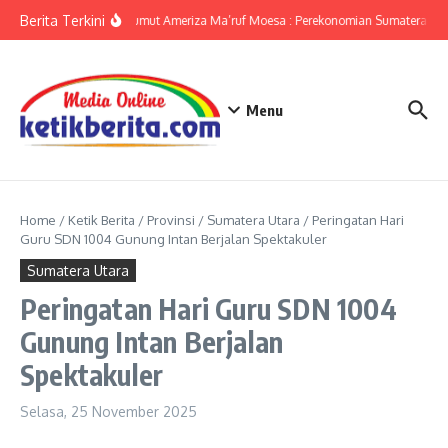
Lewati ke konten
Berita Terkini
KPwBI Sumut Ameriza Ma’ruf Moesa : Perekonomian Sumatera Utar
Menu
Home
/
Ketik Berita
/
Provinsi
/
Sumatera Utara
/
Peringatan Hari
Guru SDN 1004 Gunung Intan Berjalan Spektakuler
Sumatera Utara
Peringatan Hari Guru SDN 1004
Gunung Intan Berjalan
Spektakuler
Selasa, 25 November 2025