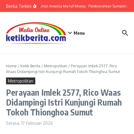
Lewati ke konten
Berita Terkini
KPwBI Sumut Ameriza Ma’ruf Moesa : Perekonomian Sumatera Utar
Menu
Home
/
Ketik Berita
/
Metropolitan
/
Perayaan Imlek 2577, Rico
Waas Didampingi Istri Kunjungi Rumah Tokoh Thionghoa Sumut
Metropolitan
Perayaan Imlek 2577, Rico Waas
Didampingi Istri Kunjungi Rumah
Tokoh Thionghoa Sumut
Selasa, 17 Februari 2026