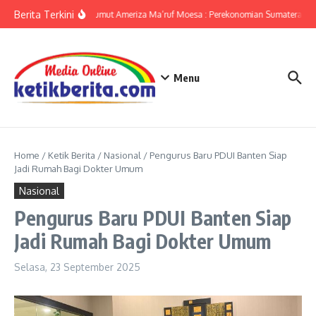
Lewati ke konten
Berita Terkini
KPwBI Sumut Ameriza Ma’ruf Moesa : Perekonomian Sumatera Utar
Menu
Home
/
Ketik Berita
/
Nasional
/
Pengurus Baru PDUI Banten Siap
Jadi Rumah Bagi Dokter Umum
Nasional
Pengurus Baru PDUI Banten Siap
Jadi Rumah Bagi Dokter Umum
Selasa, 23 September 2025