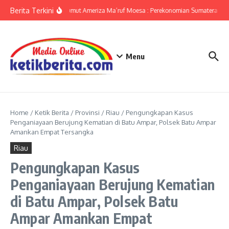
Lewati ke konten
Berita Terkini
KPwBI Sumut Ameriza Ma’ruf Moesa : Perekonomian Sumatera Utar
Menu
Home
/
Ketik Berita
/
Provinsi
/
Riau
/
Pengungkapan Kasus
Penganiayaan Berujung Kematian di Batu Ampar, Polsek Batu Ampar
Amankan Empat Tersangka
Riau
Pengungkapan Kasus
Penganiayaan Berujung Kematian
di Batu Ampar, Polsek Batu
Ampar Amankan Empat