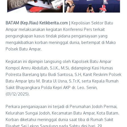
BATAM (Kep.Riau) Ketikberita.com |
Kepolisian Sektor Batu
Ampar melaksanakan kegiatan Konferensi Pers terkait
pengungkapan kasus tindak pidana penganiayaan yang
mengakibatkan korban meninggal dunia, bertempat di Mako
Polsek Batu Ampar.
Kegiatan ini dipimpin langsung oleh Kapolsek Batu Ampar
Kompol Amru Abdullah, S.I.K., M.Si, didampingi Kasi Humas
Polresta Barelang Iptu Budi Santosa, S.H, Kanit Reskrim Polsek
Batu Ampar Iptu M. Brata Ul Usna, S.Tr.K, serta Kepala Rumah
Sakit Bhayangkara Polda Kepri AKP dr. Leo. Senin,
(01/12/2025).
Perkara penganiayaan ini terjadi di Perumahan Jodoh Permai,
Kelurahan Sungai Jodoh, Kecamatan Batu Ampar, Kota Batam.
Korban diketahui meninggal dunia saat tiba di Rumah Sakit
Elisabet Sei Lekop Sagulung pada Sabtu dini hari, 29