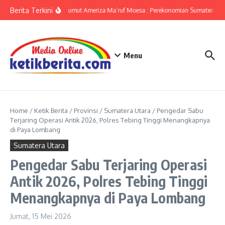
Lewati ke konten
Berita Terkini
KPwBI Sumut Ameriza Ma’ruf Moesa : Perekonomian Sumatera Uta
Menu
Home
/
Ketik Berita
/
Provinsi
/
Sumatera Utara
/
Pengedar Sabu
Terjaring Operasi Antik 2026, Polres Tebing Tinggi Menangkapnya
di Paya Lombang
Sumatera Utara
Pengedar Sabu Terjaring Operasi
Antik 2026, Polres Tebing Tinggi
Menangkapnya di Paya Lombang
Jumat, 15 Mei 2026