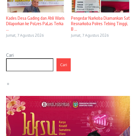
Kades Desa Gading dan Ahli Waris
Pengedar Narkoba Diamankan Sat
Dilaporkan ke PoLres PaLas Terka
Resnarkoba Polres Tebing Tinggi,
...
B ...
Jumat, 7 Agustus 2026
Jumat, 7 Agustus 2026
Cari
Cari