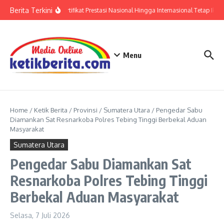
Lewati ke konten
Berita Terkini
Polri: Sertifikat Prestasi Nasional Hingga Internasional Tetap Ikuti
Menu
Home
/
Ketik Berita
/
Provinsi
/
Sumatera Utara
/
Pengedar Sabu
Diamankan Sat Resnarkoba Polres Tebing Tinggi Berbekal Aduan
Masyarakat
Sumatera Utara
Pengedar Sabu Diamankan Sat
Resnarkoba Polres Tebing Tinggi
Berbekal Aduan Masyarakat
Selasa, 7 Juli 2026