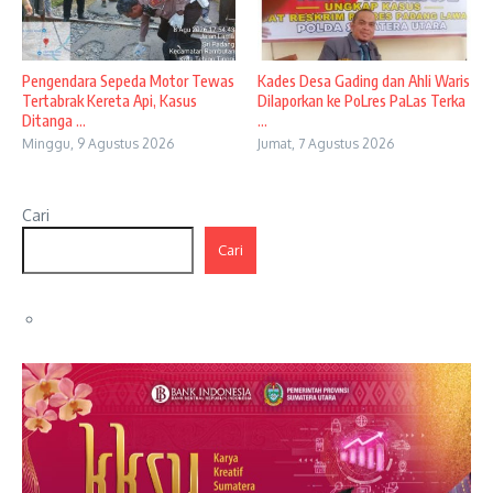
Pengendara Sepeda Motor Tewas
Kades Desa Gading dan Ahli Waris
Tertabrak Kereta Api, Kasus
Dilaporkan ke PoLres PaLas Terka
Ditanga ...
...
Minggu, 9 Agustus 2026
Jumat, 7 Agustus 2026
Cari
Cari