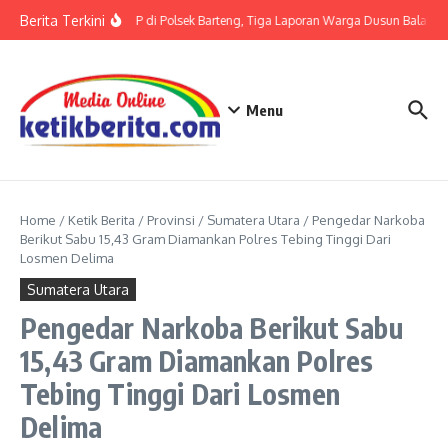
Lewati ke konten
Berita Terkini
Terkait LP di Polsek Barteng, Tiga Laporan Warga Dusun Balaka di
Menu
Home
/
Ketik Berita
/
Provinsi
/
Sumatera Utara
/
Pengedar Narkoba
Berikut Sabu 15,43 Gram Diamankan Polres Tebing Tinggi Dari
Losmen Delima
Sumatera Utara
Pengedar Narkoba Berikut Sabu
15,43 Gram Diamankan Polres
Tebing Tinggi Dari Losmen
Delima