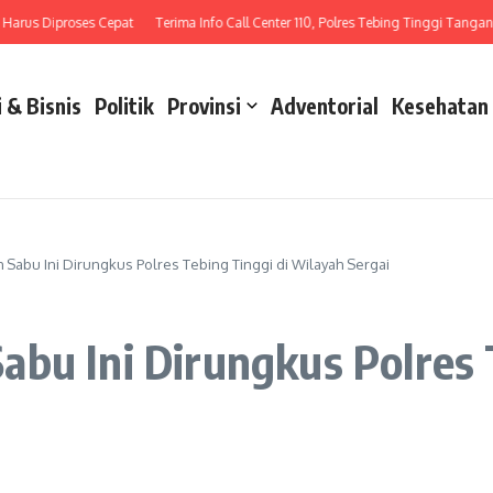
iproses Cepat
Terima Info Call Center 110, Polres Tebing Tinggi Tangani Laka La
 & Bisnis
Politik
Provinsi
Adventorial
Kesehatan
Sabu Ini Dirungkus Polres Tebing Tinggi di Wilayah Sergai
bu Ini Dirungkus Polres 