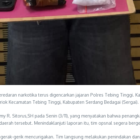
daran narkotika terus digencarkan jajaran Polres Tebing Tinggi. K
Priok Kecamatan Tebing Tinggi, Kabupaten Serdang Bedagai (Sergai).
immy R. Sitorus,SH pada Senin (3/11), yang menyatakan bahwa penang
daerah tersebut. Menindaklanjuti laporan itu, tim opsnal segera berg
 gerak-gerik mencurigakan. Tim langsung melakukan penindakan da