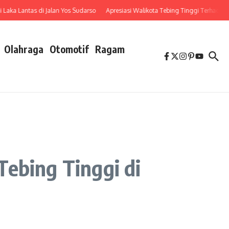
ntas di Jalan Yos Sudarso
Apresiasi Walikota Tebing Tinggi Terhadap Penuru
Olahraga
Otomotif
Ragam
Tebing Tinggi di