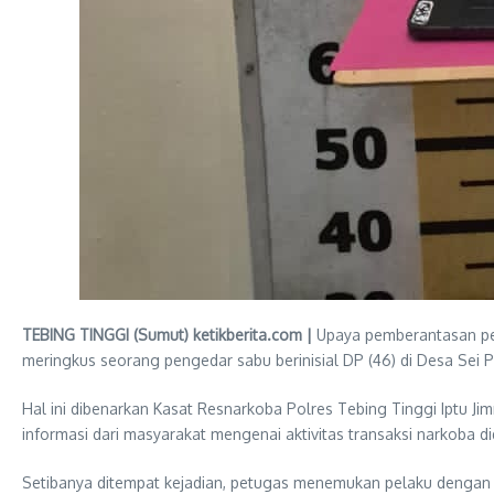
TEBING TINGGI (Sumut) ketikberita.com |
Upaya pemberantasan pere
meringkus seorang pengedar sabu berinisial DP (46) di Desa Sei 
Hal ini dibenarkan Kasat Resnarkoba Polres Tebing Tinggi Iptu J
informasi dari masyarakat mengenai aktivitas transaksi narkoba di
Setibanya ditempat kejadian, petugas menemukan pelaku dengan