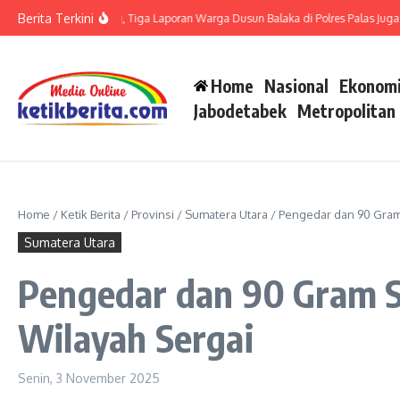
Lewati ke konten
Berita Terkini
di Polsek Barteng, Tiga Laporan Warga Dusun Balaka di Polres Palas Juga Harus D
Home
Nasional
Ekonomi
Jabodetabek
Metropolitan
Home
/
Ketik Berita
/
Provinsi
/
Sumatera Utara
/
Pengedar dan 90 Gram 
Sumatera Utara
Pengedar dan 90 Gram Sa
Wilayah Sergai
Senin, 3 November 2025