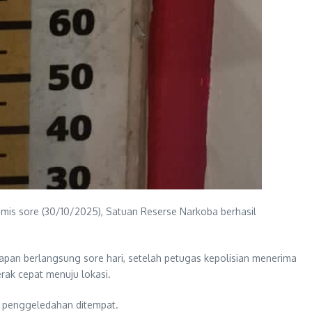
amis sore (30/10/2025), Satuan Reserse Narkoba berhasil
kapan berlangsung sore hari, setelah petugas kepolisian menerima
erak cepat menuju lokasi.
n penggeledahan ditempat.