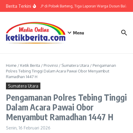
Lewati ke konten
Berita Terkini
Terkait LP di Polsek Barteng, Tiga Laporan Warga Dusun Balaka d
Menu
Home
/
Ketik Berita
/
Provinsi
/
Sumatera Utara
/
Pengamanan
Polres Tebing Tinggi Dalam Acara Pawai Obor Menyambut
Ramadhan 1447 H
Sumatera Utara
Pengamanan Polres Tebing Tinggi
Dalam Acara Pawai Obor
Menyambut Ramadhan 1447 H
Senin, 16 Februari 2026