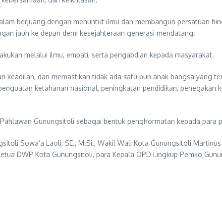
n dalam berjuang dengan menuntut ilmu dan membangun persatuan h
ngan jauh ke depan demi kesejahteraan generasi mendatang.
ilakukan melalui ilmu, empati, serta pengabdian kepada masyarakat.
adilan, dan memastikan tidak ada satu pun anak bangsa yang tertin
ui penguatan ketahanan nasional, peningkatan pendidikan, penegakan
 Pahlawan Gunungsitoli sebagai bentuk penghormatan kepada para 
toli Sowa’a Laoli, SE., M.Si., Wakil Wali Kota Gunungsitoli Martinus 
 Ketua DWP Kota Gunungsitoli, para Kepala OPD Lingkup Pemko Gunung