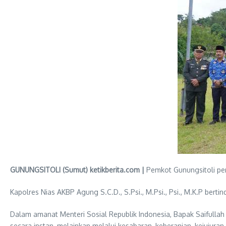
GUNUNGSITOLI (Sumut) ketikberita.com |
Pemkot Gunungsitoli peri
Kapolres Nias AKBP Agung S.C.D., S.Psi., M.Psi., Psi., M.K.P bert
Dalam amanat Menteri Sosial Republik Indonesia, Bapak Saifulla
secara instan, melainkan melalui kesabaran, keberanian, kejujuran