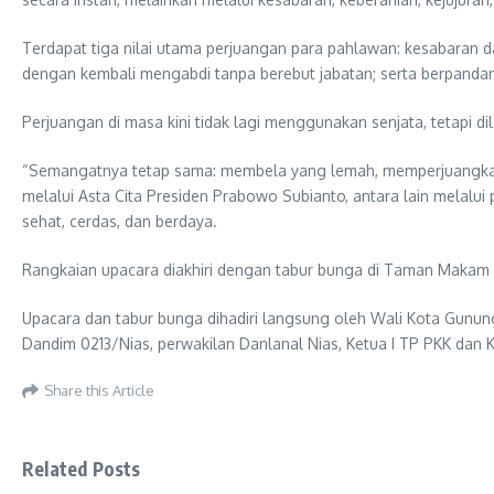
Terdapat tiga nilai utama perjuangan para pahlawan: kesabara
dengan kembali mengabdi tanpa berebut jabatan; serta berpanda
Perjuangan di masa kini tidak lagi menggunakan senjata, tetapi d
“Semangatnya tetap sama: membela yang lemah, memperjuangkan ke
melalui Asta Cita Presiden Prabowo Subianto, antara lain melal
sehat, cerdas, dan berdaya.
Rangkaian upacara diakhiri dengan tabur bunga di Taman Makam
Upacara dan tabur bunga dihadiri langsung oleh Wali Kota Gunungsi
Dandim 0213/Nias, perwakilan Danlanal Nias, Ketua I TP PKK dan
Share this Article
Related Posts