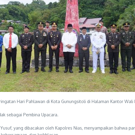
ngatan Hari Pahlawan di Kota Gunungsitoli di Halaman Kantor Wali K
indak sebagai Pembina Upacara.
h Yusuf, yang dibacakan oleh Kapolres Nias, menyampaikan bahwa pa
, kebersamaan, dan keikhlasan.