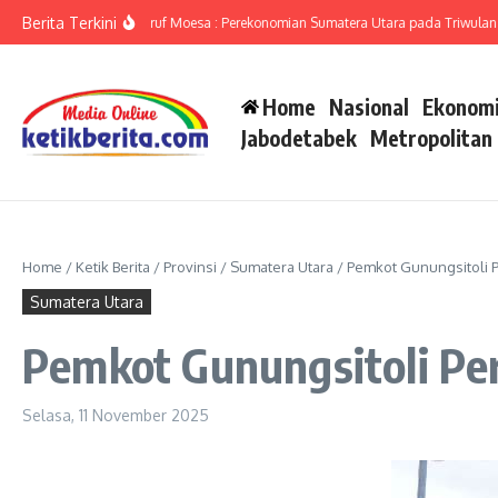
Lewati ke konten
Berita Terkini
Sumut Ameriza Ma’ruf Moesa : Perekonomian Sumatera Utara pada Triwulan II-2
Home
Nasional
Ekonomi
Jabodetabek
Metropolitan
Home
/
Ketik Berita
/
Provinsi
/
Sumatera Utara
/
Pemkot Gunungsitoli P
Sumatera Utara
Pemkot Gunungsitoli Pe
Selasa, 11 November 2025