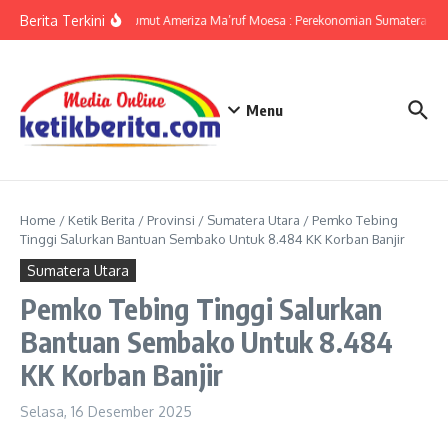
Lewati ke konten
Berita Terkini
KPwBI Sumut Ameriza Ma’ruf Moesa : Perekonomian Sumatera Utar
Menu
Home
/
Ketik Berita
/
Provinsi
/
Sumatera Utara
/
Pemko Tebing
Tinggi Salurkan Bantuan Sembako Untuk 8.484 KK Korban Banjir
Sumatera Utara
Pemko Tebing Tinggi Salurkan
Bantuan Sembako Untuk 8.484
KK Korban Banjir
Selasa, 16 Desember 2025