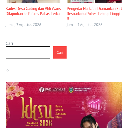
Kades Desa Gading dan Ahli Waris
Pengedar Narkoba Diamankan Sat
Dilaporkan ke PoLres PaLas Terka
Resnarkoba Polres Tebing Tinggi,
...
B ...
Jumat, 7 Agustus 2026
Jumat, 7 Agustus 2026
Cari
Cari