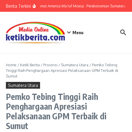
Lewati ke konten
Berita Terkini
KPwBI Sumut Ameriza Ma’ruf Moesa : Perekonomian Sumatera Utar
Menu
Home
/
Ketik Berita
/
Provinsi
/
Sumatera Utara
/
Pemko Tebing
Tinggi Raih Penghargaan Apresiasi Pelaksanaan GPM Terbaik di
Sumut
Sumatera Utara
Pemko Tebing Tinggi Raih
Penghargaan Apresiasi
Pelaksanaan GPM Terbaik di
Sumut