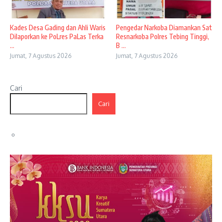
Kades Desa Gading dan Ahli Waris
Pengedar Narkoba Diamankan Sat
Dilaporkan ke PoLres PaLas Terka
Resnarkoba Polres Tebing Tinggi,
...
B ...
Jumat, 7 Agustus 2026
Jumat, 7 Agustus 2026
Cari
Cari