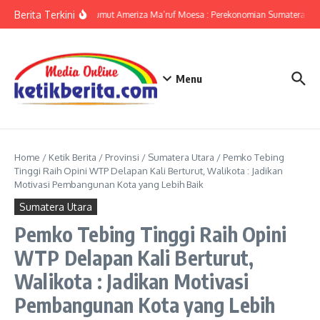
Lewati ke konten
Berita Terkini
KPwBI Sumut Ameriza Ma’ruf Moesa : Perekonomian Sumatera Utar
Menu
Home
/
Ketik Berita
/
Provinsi
/
Sumatera Utara
/
Pemko Tebing
Tinggi Raih Opini WTP Delapan Kali Berturut, Walikota : Jadikan
Motivasi Pembangunan Kota yang Lebih Baik
Sumatera Utara
Pemko Tebing Tinggi Raih Opini
WTP Delapan Kali Berturut,
Walikota : Jadikan Motivasi
Pembangunan Kota yang Lebih