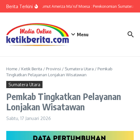
Lewati ke konten
Berita Terkini
KPwBI Sumut Ameriza Ma’ruf Moesa : Perekonomian Sumatera Uta
Menu
Home
/
Ketik Berita
/
Provinsi
/
Sumatera Utara
/
Pemkab
Tingkatkan Pelayanan Lonjakan Wisatawan
Sumatera Utara
Pemkab Tingkatkan Pelayanan
Lonjakan Wisatawan
Sabtu, 17 Januari 2026