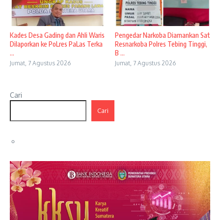
Kades Desa Gading dan Ahli Waris
Pengedar Narkoba Diamankan Sat
Dilaporkan ke PoLres PaLas Terka
Resnarkoba Polres Tebing Tinggi,
...
B ...
Jumat, 7 Agustus 2026
Jumat, 7 Agustus 2026
Cari
Cari