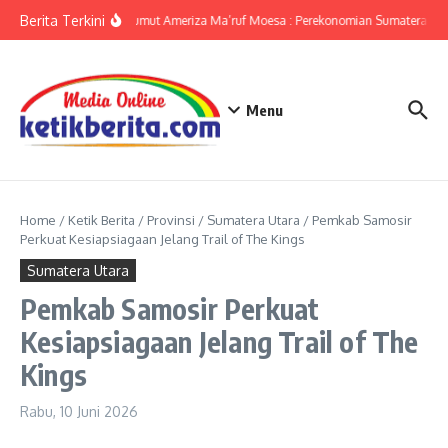
Lewati ke konten
Berita Terkini
KPwBI Sumut Ameriza Ma’ruf Moesa : Perekonomian Sumatera Utar
Menu
Home
/
Ketik Berita
/
Provinsi
/
Sumatera Utara
/
Pemkab Samosir
Perkuat Kesiapsiagaan Jelang Trail of The Kings
Sumatera Utara
Pemkab Samosir Perkuat
Kesiapsiagaan Jelang Trail of The
Kings
Rabu, 10 Juni 2026