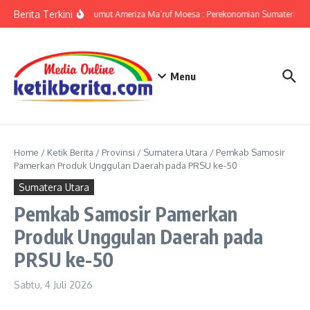
Lewati ke konten
Berita Terkini
KPwBI Sumut Ameriza Ma’ruf Moesa : Perekonomian Sumatera Uta
Menu
Home
/
Ketik Berita
/
Provinsi
/
Sumatera Utara
/
Pemkab Samosir
Pamerkan Produk Unggulan Daerah pada PRSU ke-50
Sumatera Utara
Pemkab Samosir Pamerkan
Produk Unggulan Daerah pada
PRSU ke-50
Sabtu, 4 Juli 2026