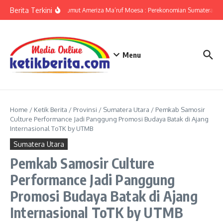
Lewati ke konten
Berita Terkini
KPwBI Sumut Ameriza Ma’ruf Moesa : Perekonomian Sumatera Utar
Menu
Home
/
Ketik Berita
/
Provinsi
/
Sumatera Utara
/
Pemkab Samosir
Culture Performance Jadi Panggung Promosi Budaya Batak di Ajang
Internasional ToTK by UTMB
Sumatera Utara
Pemkab Samosir Culture
Performance Jadi Panggung
Promosi Budaya Batak di Ajang
Internasional ToTK by UTMB