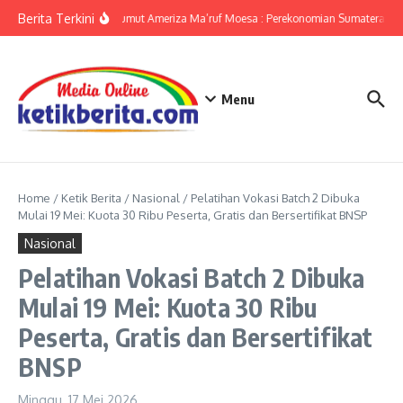
Lewati ke konten
Berita Terkini
KPwBI Sumut Ameriza Ma’ruf Moesa : Perekonomian Sumatera Utar
Menu
Home
/
Ketik Berita
/
Nasional
/
Pelatihan Vokasi Batch 2 Dibuka
Mulai 19 Mei: Kuota 30 Ribu Peserta, Gratis dan Bersertifikat BNSP
Nasional
Pelatihan Vokasi Batch 2 Dibuka
Mulai 19 Mei: Kuota 30 Ribu
Peserta, Gratis dan Bersertifikat
BNSP
Minggu, 17 Mei 2026