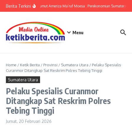
Lewati ke konten
Berita Terkini
KPwBI Sumut Ameriza Ma’ruf Moesa : Perekonomian Sumatera Utar
Menu
Home
/
Ketik Berita
/
Provinsi
/
Sumatera Utara
/
Pelaku Spesialis
Curanmor Ditangkap Sat Reskrim Polres Tebing Tinggi
Sumatera Utara
Pelaku Spesialis Curanmor
Ditangkap Sat Reskrim Polres
Tebing Tinggi
Jumat, 20 Februari 2026