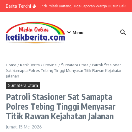
Lewati ke konten
Berita Terkini
Terkait LP di Polsek Barteng, Tiga Laporan Warga Dusun Balaka d
Menu
Home
/
Ketik Berita
/
Provinsi
/
Sumatera Utara
/
Patroli Stasioner
Sat Samapta Polres Tebing Tinggi Menyasar Titik Rawan Kejahatan
Jalanan
Sumatera Utara
Patroli Stasioner Sat Samapta
Polres Tebing Tinggi Menyasar
Titik Rawan Kejahatan Jalanan
Jumat, 15 Mei 2026