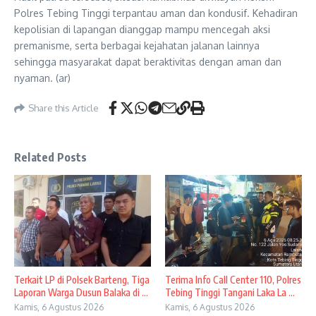
Polres Tebing Tinggi terpantau aman dan kondusif. Kehadiran
kepolisian di lapangan dianggap mampu mencegah aksi
premanisme, serta berbagai kejahatan jalanan lainnya
sehingga masyarakat dapat beraktivitas dengan aman dan
nyaman. (ar)
Share this Article
Related Posts
Terkait LP di Polsek Barteng, Tiga
Terima Info Call Center 110, Polres
Laporan Warga Dusun Balaka di ...
Tebing Tinggi Tangani Laka La ...
Kamis, 6 Agustus 2026
Kamis, 6 Agustus 2026