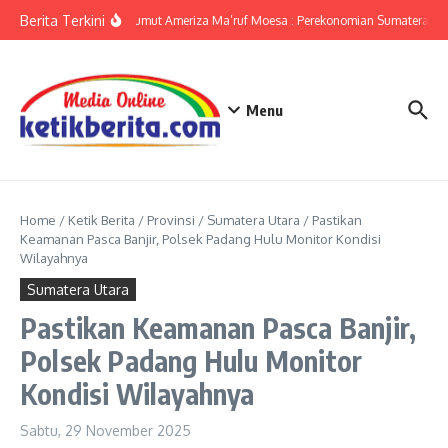
Lewati ke konten
Berita Terkini
KPwBI Sumut Ameriza Ma’ruf Moesa : Perekonomian Sumatera Utar
Menu
Home
/
Ketik Berita
/
Provinsi
/
Sumatera Utara
/
Pastikan
Keamanan Pasca Banjir, Polsek Padang Hulu Monitor Kondisi
Wilayahnya
Sumatera Utara
Pastikan Keamanan Pasca Banjir,
Polsek Padang Hulu Monitor
Kondisi Wilayahnya
Sabtu, 29 November 2025