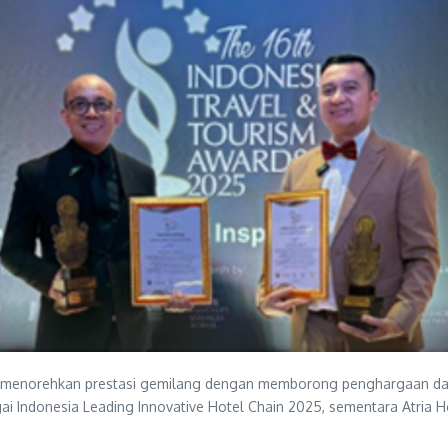
 menorehkan prestasi gemilang dengan memborong penghargaan dala
i Indonesia Leading Innovative Hotel Chain 2025, sementara Atria H