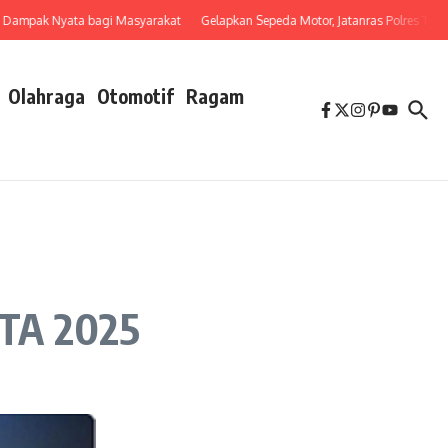
pak Nyata bagi Masyarakat
Gelapkan Sepeda Motor, Jatanras Polres Tebing 
Olahraga
Otomotif
Ragam
TTA 2025