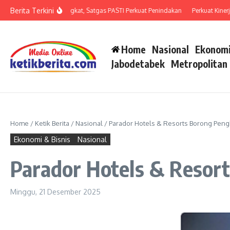
Lewati ke konten
Berita Terkini
an Penipuan Meningkat, Satgas PASTI Perkuat Penindakan
Perkuat Kinerja Org
Home
Nasional
Ekonomi
Jabodetabek
Metropolitan
Home
/
Ketik Berita
/
Nasional
/
Parador Hotels & Resorts Borong Peng
Ekonomi & Bisnis
Nasional
Parador Hotels & Resor
Minggu, 21 Desember 2025