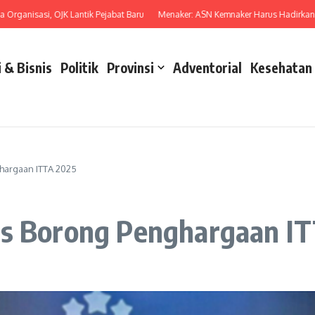
anisasi, OJK Lantik Pejabat Baru
Menaker: ASN Kemnaker Harus Hadirkan Dam
 & Bisnis
Politik
Provinsi
Adventorial
Kesehatan
hargaan ITTA 2025
ts Borong Penghargaan I