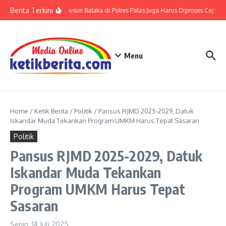
Lewati ke konten
Berita Terkini
ng, Tiga Laporan Warga Dusun Balaka di Polres Palas Juga Harus Diproses Cepat
Menu
Home
/
Ketik Berita
/
Politik
/
Pansus RJMD 2025-2029, Datuk
Iskandar Muda Tekankan Program UMKM Harus Tepat Sasaran
Politik
Pansus RJMD 2025-2029, Datuk
Iskandar Muda Tekankan
Program UMKM Harus Tepat
Sasaran
Senin, 14 Juli 2025