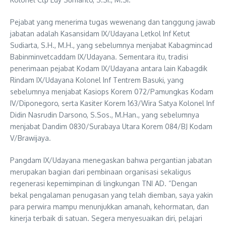
Pejabat yang menerima tugas wewenang dan tanggung jawab
jabatan adalah Kasansidam IX/Udayana Letkol Inf Ketut
Sudiarta, S.H., M.H., yang sebelumnya menjabat Kabagmincad
Babinminvetcaddam IX/Udayana. Sementara itu, tradisi
penerimaan pejabat Kodam IX/Udayana antara lain Kabagdik
Rindam IX/Udayana Kolonel Inf Tentrem Basuki, yang
sebelumnya menjabat Kasiops Korem 072/Pamungkas Kodam
IV/Diponegoro, serta Kasiter Korem 163/Wira Satya Kolonel Inf
Didin Nasrudin Darsono, S.Sos., M.Han., yang sebelumnya
menjabat Dandim 0830/Surabaya Utara Korem 084/BJ Kodam
V/Brawijaya.
Pangdam IX/Udayana menegaskan bahwa pergantian jabatan
merupakan bagian dari pembinaan organisasi sekaligus
regenerasi kepemimpinan di lingkungan TNI AD. “Dengan
bekal pengalaman penugasan yang telah diemban, saya yakin
para perwira mampu menunjukkan amanah, kehormatan, dan
kinerja terbaik di satuan. Segera menyesuaikan diri, pelajari