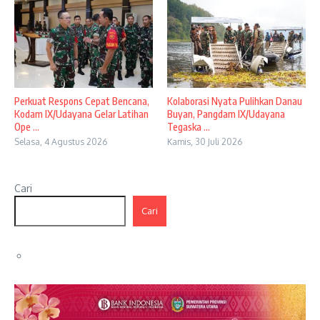
Perkuat Respons Cepat Bencana,
Kolaborasi Nyata Pulihkan Danau
Kodam IX/Udayana Gelar Latihan
Buyan, Pangdam IX/Udayana
Ope ...
Tegaska ...
Selasa, 4 Agustus 2026
Kamis, 30 Juli 2026
Cari
Cari