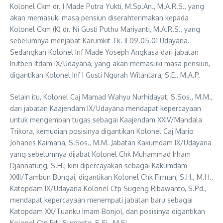
Kolonel Ckm dr. I Made Putra Yukti, M.Sp.An., M.A.R.S., yang
akan memasuki masa pensiun diserahterimakan kepada
Kolonel Ckm (K) dr. Ni Gusti Puthu Mariyanti, M.A.R.S., yang
sebelumnya menjabat Karumkit Tk. II 09.05.01 Udayana.
Sedangkan Kolonel Inf Made Yoseph Angkasa dari jabatan
Irutben Itdam IX/Udayana, yang akan memasuki masa pensiun,
digantikan Kolonel Inf I Gusti Ngurah Wilantara, S.E., M.A.P.
Selain itu, Kolonel Caj Mamad Wahyu Nurhidayat, S.Sos., M.M.,
dari jabatan Kaajendam IX/Udayana mendapat kepercayaan
untuk mengemban tugas sebagai Kaajendam XXIV/Mandala
Trikora, kemudian posisinya digantikan Kolonel Caj Mario
Johanes Kaimana, S.Sos., M.M. Jabatan Kakumdam IX/Udayana
yang sebelumnya dijabat Kolonel Chk Muhammad Irham
Djannatung, S.H., kini dipercayakan sebagai Kakumdam
XXII/Tambun Bungai, digantikan Kolonel Chk Firman, S.H., M.H.,
Katopdam IX/Udayana Kolonel Ctp Sugeng Ribawanto, S.Pd.,
mendapat kepercayaan menempati jabatan baru sebagai
Katopdam XX/Tuanku Imam Bonjol, dan posisinya digantikan
Kolonel Ctp Edy Sumanto, S.Si., M.Si.