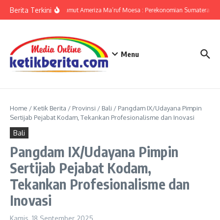
Lewati ke konten
Berita Terkini
KPwBI Sumut Ameriza Ma’ruf Moesa : Perekonomian Sumatera Utar
Menu
Home
/
Ketik Berita
/
Provinsi
/
Bali
/
Pangdam IX/Udayana Pimpin
Sertijab Pejabat Kodam, Tekankan Profesionalisme dan Inovasi
Bali
Pangdam IX/Udayana Pimpin
Sertijab Pejabat Kodam,
Tekankan Profesionalisme dan
Inovasi
Kamis, 18 September 2025