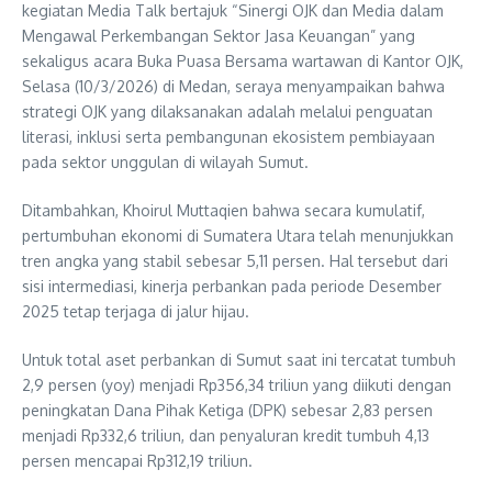
kegiatan Media Talk bertajuk “Sinergi OJK dan Media dalam
Mengawal Perkembangan Sektor Jasa Keuangan” yang
sekaligus acara Buka Puasa Bersama wartawan di Kantor OJK,
Selasa (10/3/2026) di Medan, seraya menyampaikan bahwa
strategi OJK yang dilaksanakan adalah melalui penguatan
literasi, inklusi serta pembangunan ekosistem pembiayaan
pada sektor unggulan di wilayah Sumut.
Ditambahkan, Khoirul Muttaqien bahwa secara kumulatif,
pertumbuhan ekonomi di Sumatera Utara telah menunjukkan
tren angka yang stabil sebesar 5,11 persen. Hal tersebut dari
sisi intermediasi, kinerja perbankan pada periode Desember
2025 tetap terjaga di jalur hijau.
Untuk total aset perbankan di Sumut saat ini tercatat tumbuh
2,9 persen (yoy) menjadi Rp356,34 triliun yang diikuti dengan
peningkatan Dana Pihak Ketiga (DPK) sebesar 2,83 persen
menjadi Rp332,6 triliun, dan penyaluran kredit tumbuh 4,13
persen mencapai Rp312,19 triliun.