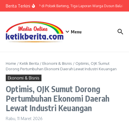
Lewati ke konten
Berita Terkini
Terkait LP di Polsek Barteng, Tiga Laporan Warga Dusun Balaka di
Menu
Home
/
Ketik Berita
/
Ekonomi & Bisnis
/
Optimis, OJK Sumut
Dorong Pertumbuhan Ekonomi Daerah Lewat Industri Keuangan
Ekonomi & Bisnis
Optimis, OJK Sumut Dorong
Pertumbuhan Ekonomi Daerah
Lewat Industri Keuangan
Rabu, 11 Maret 2026