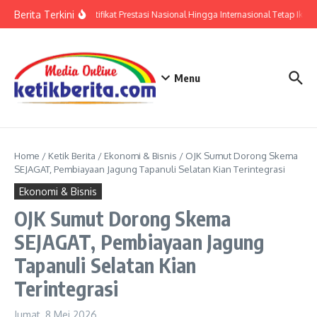
Lewati ke konten
Berita Terkini
Polri: Sertifikat Prestasi Nasional Hingga Internasional Tetap Ikuti
Menu
Home
/
Ketik Berita
/
Ekonomi & Bisnis
/
OJK Sumut Dorong Skema
SEJAGAT, Pembiayaan Jagung Tapanuli Selatan Kian Terintegrasi
Ekonomi & Bisnis
OJK Sumut Dorong Skema
SEJAGAT, Pembiayaan Jagung
Tapanuli Selatan Kian
Terintegrasi
Jumat, 8 Mei 2026