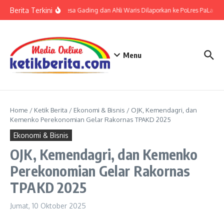
Lewati ke konten
Berita Terkini
Kades Desa Gading dan Ahli Waris Dilaporkan ke PoLres PaLas Ter
Menu
Home
/
Ketik Berita
/
Ekonomi & Bisnis
/
OJK, Kemendagri, dan
Kemenko Perekonomian Gelar Rakornas TPAKD 2025
Ekonomi & Bisnis
OJK, Kemendagri, dan Kemenko
Perekonomian Gelar Rakornas
TPAKD 2025
Jumat, 10 Oktober 2025