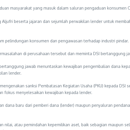
ngaduan masyarakat yang masuk dalam saluran pengaduan konsumen
 Aljufri beserta jajaran dan sejumlah perwakilan lender untuk memba
lam pelindungan konsumen dan pengawasan terhadap industri pindar.
rmasalahan di perusahaan tersebut dan meminta DSI bertanggung jaw
bertanggung jawab menuntaskan kewajiban pengembalian dana kepa
lan lender.
 mengenakan sanksi Pembatasan Kegiatan Usaha (PKU) kepada DSI se
n fokus menyelesaikan kewajiban kepada lender.
gan dana baru dari pemberi dana (lender) maupun penyaluran pendan
nilai, atau pemindahan kepemilikan aset, baik sebagian maupun selur