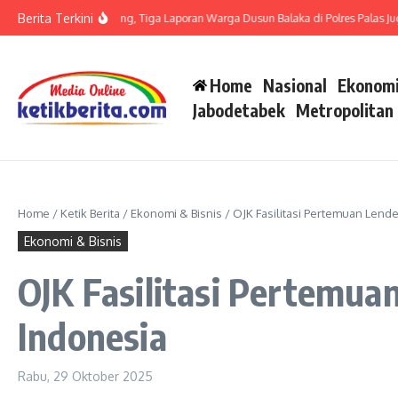
Lewati ke konten
Berita Terkini
it LP di Polsek Barteng, Tiga Laporan Warga Dusun Balaka di Polres Palas Juga H
Home
Nasional
Ekonomi
Jabodetabek
Metropolitan
Home
/
Ketik Berita
/
Ekonomi & Bisnis
/
OJK Fasilitasi Pertemuan Lend
Ekonomi & Bisnis
OJK Fasilitasi Pertemu
Indonesia
Rabu, 29 Oktober 2025