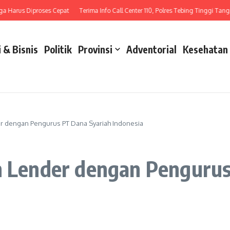
arus Diproses Cepat
Terima Info Call Center 110, Polres Tebing Tinggi Tangani L
 & Bisnis
Politik
Provinsi
Adventorial
Kesehatan
er dengan Pengurus PT Dana Syariah Indonesia
an Lender dengan Penguru