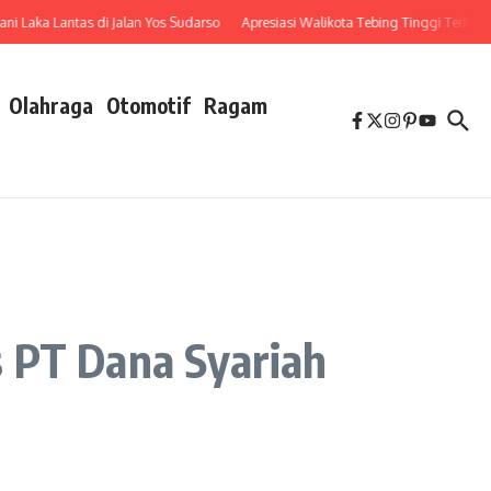
aka Lantas di Jalan Yos Sudarso
Apresiasi Walikota Tebing Tinggi Terhadap P
Olahraga
Otomotif
Ragam
s PT Dana Syariah