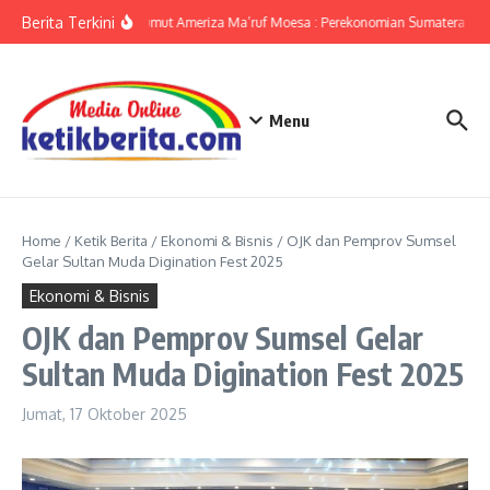
Lewati ke konten
Berita Terkini
KPwBI Sumut Ameriza Ma’ruf Moesa : Perekonomian Sumatera Utar
Menu
Home
/
Ketik Berita
/
Ekonomi & Bisnis
/
OJK dan Pemprov Sumsel
Gelar Sultan Muda Digination Fest 2025
Ekonomi & Bisnis
OJK dan Pemprov Sumsel Gelar
Sultan Muda Digination Fest 2025
Jumat, 17 Oktober 2025