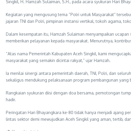
Singkil, H. Hamzah Sulaiman, S.H., pada acara syukuran Hari Bha
Kegiatan yang mengusung tema “Polri untuk Masyarakat” terseb
jajaran TNI dan Polri, pimpinan instansi vertikal, tokoh agama, t
Dalam kesempatan itu, Hamzah Sulaiman menyampaikan ucapan sel
memberikan pelayanan kepada masyarakat. Menurutnya, kontribusi
“Atas nama Pemerintah Kabupaten Aceh Singkil, kami mengucapkan
masyarakat yang semakin dicintai rakyat,” ujar Hamzah.
Ia menilai sinergi antara pemerintah daerah, TNI, Polri, dan selu
sekaligus mendukung pelaksanaan program pembangunan yang b
Rangkaian syukuran diisi dengan doa bersama, pemotongan tump
hadir.
Peringatan Hari Bhayangkara ke-80 tidak hanya menjadi ajang p
lintas sektor demi mewujudkan Aceh Singkil yang aman, tertib, da