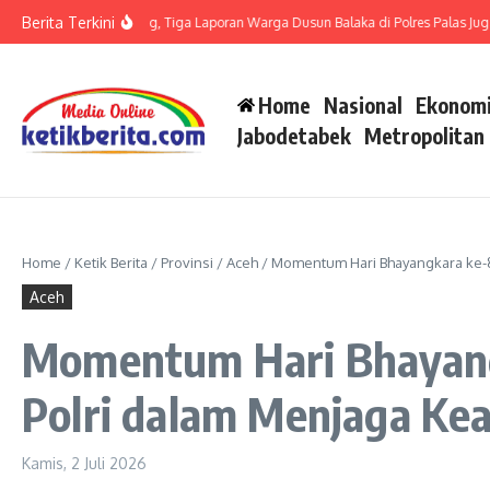
Lewati ke konten
Berita Terkini
t LP di Polsek Barteng, Tiga Laporan Warga Dusun Balaka di Polres Palas Juga Har
Home
Nasional
Ekonomi
Jabodetabek
Metropolitan
Home
/
Ketik Berita
/
Provinsi
/
Aceh
/
Momentum Hari Bhayangkara ke-8
Aceh
Momentum Hari Bhayangk
Polri dalam Menjaga K
Kamis, 2 Juli 2026