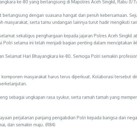
yangkara ke-80 yang berlangsung di Mapolres Aceh Singkil, Rabu (1/7
ut berlangsung dengan suasana hangat dan penuh kebersamaan. Seju
okoh masyarakat, serta tamu undangan lainnya turut hadir mengikuti ra
amat sekaligus penghargaan kepada jajaran Polres Aceh Singkil at
 Polri selama ini telah menjadi bagian penting dalam menciptakan i
 Selamat Hari Bhayangkara ke-80. Semoga Polri semakin profesional
ruh komponen masyarakat harus terus diperkuat. Kolaborasi tersebut d
erkelanjutan.
eng sebagai ungkapan rasa syukur, serta ramah tamah yang memper
erayaan perjalanan panjang pengabdian Polri kepada bangsa dan ne
mai, dan semakin maju. (R84)