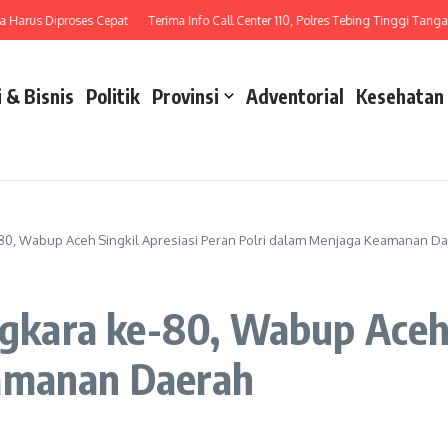
us Diproses Cepat
Terima Info Call Center 110, Polres Tebing Tinggi Tangani La
 & Bisnis
Politik
Provinsi
Adventorial
Kesehatan
0, Wabup Aceh Singkil Apresiasi Peran Polri dalam Menjaga Keamanan D
ara ke-80, Wabup Aceh S
eamanan Daerah