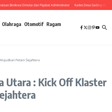
Birokrasi Dimulai dari Pejabat Administrator
Kades Desa Gading dan Ahli Wari
Olahraga
Otomotif
Ragam
 Wujudkan Petani Sejahtera
tara : Kick Off Klaster
ejahtera