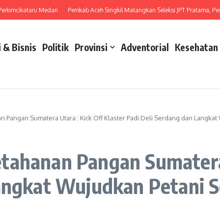
mcikataru Medan
Pemkab Aceh Singkil Matangkan Seleksi JPT Pratama, Penataan 
 & Bisnis
Politik
Provinsi
Adventorial
Kesehatan
 Pangan Sumatera Utara : Kick Off Klaster Padi Deli Serdang dan Langkat
tahanan Pangan Sumatera U
angkat Wujudkan Petani S