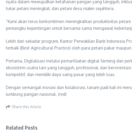
nyata dalam mewujudkan ketahanan pangan yang tangguh, inklusif
tukar petani meningkat, dan petani desa makin sejahtera.
“Kami akan terus berkomitmen meningkatkan produktivitas petani d
pemangku kepentingan untuk bersama-sama mengawal keberlanjut
Lebih dari sekadar program, Kantor Perwakilan Bank Indonesia Pro
terbaik (Best Agricultural Practice) oleh para petani pakar maupu
Pertama, Digitalisasi melalui pemanfaatan digital farming dan pert
ekosistem usaha tani yang tangguh, profesional, dan berorientasi p
kompetitif, dan memiliki daya saing pasar yang lebih luas.
Dengan semangat inovasi dan kolaborasi, tanam padi kali ini mer
lumbung pangan nasional. (red)
Share this Article
Related Posts