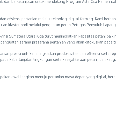
, dan berkelanjutan untuk mendukung Program Asta Cita Pemerintah, 
an efisiensi pertanian melalui teknologi digital farming. Kami berh
an klaster padi melalui penguatan peran Petugas Penyuluh Lapanga
vinsi Sumatera Utara juga turut meningkatkan kapasitas petani baik 
n penguatan sarana prasarana pertanian yang akan difokuskan pada tiga
anian presisi untuk meningkatkan produktivitas dan efisiensi serta re
ada keberlanjutan lingkungan serta kesejahteraan petani; dan ketiga, 
upakan awal langkah menuju pertanian masa depan yang digital, berd