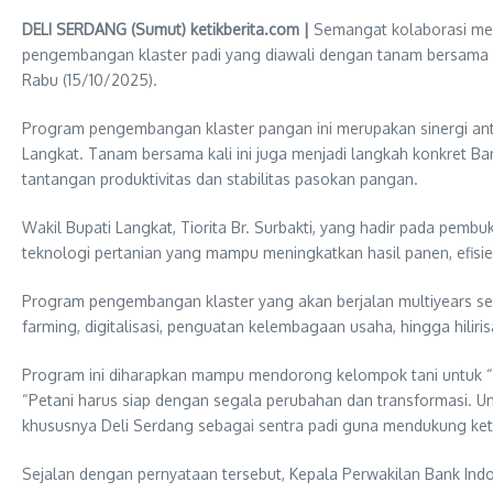
DELI SERDANG (Sumut) ketikberita.com |
Semangat kolaborasi men
pengembangan klaster padi yang diawali dengan tanam bersama “
Rabu (15/10/2025).
Program pengembangan klaster pangan ini merupakan sinergi ant
Langkat. Tanam bersama kali ini juga menjadi langkah konkret Ba
tantangan produktivitas dan stabilitas pasokan pangan.
Wakil Bupati Langkat, Tiorita Br. Surbakti, yang hadir pada pem
teknologi pertanian yang mampu meningkatkan hasil panen, efisien
Program pengembangan klaster yang akan berjalan multiyears selam
farming, digitalisasi, penguatan kelembagaan usaha, hingga hilir
Program ini diharapkan mampu mendorong kelompok tani untuk “na
“Petani harus siap dengan segala perubahan dan transformasi. Un
khususnya Deli Serdang sebagai sentra padi guna mendukung keta
Sejalan dengan pernyataan tersebut, Kepala Perwakilan Bank Ind