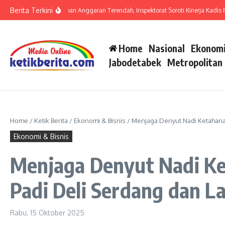
Lewati ke konten
Berita Terkini
 Indonesia
Serapan Anggaran Terendah, Inspektorat Soroti Kinerja Kadis Perki
Home
Nasional
Ekonomi
Jabodetabek
Metropolitan
Home
/
Ketik Berita
/
Ekonomi & Bisnis
/
Menjaga Denyut Nadi Ketahanan
Ekonomi & Bisnis
Menjaga Denyut Nadi Ke
Padi Deli Serdang dan L
Rabu, 15 Oktober 2025