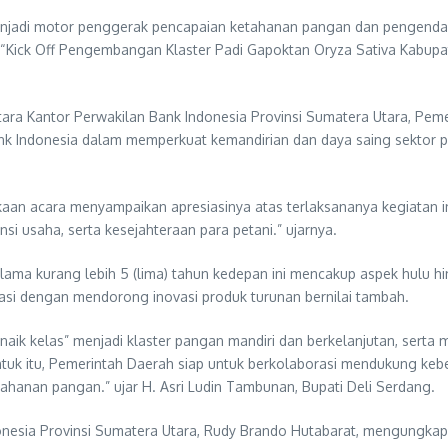
jadi motor penggerak pencapaian ketahanan pangan dan pengendalia
Kick Off Pengembangan Klaster Padi Gapoktan Oryza Sativa Kabupat
ara Kantor Perwakilan Bank Indonesia Provinsi Sumatera Utara, Pem
nk Indonesia dalam memperkuat kemandirian dan daya saing sektor pe
bukaan acara menyampaikan apresiasinya atas terlaksananya kegiatan 
si usaha, serta kesejahteraan para petani.” ujarnya.
a kurang lebih 5 (lima) tahun kedepan ini mencakup aspek hulu hingg
isasi dengan mendorong inovasi produk turunan bernilai tambah.
ik kelas” menjadi klaster pangan mandiri dan berkelanjutan, serta 
tuk itu, Pemerintah Daerah siap untuk berkolaborasi mendukung kebe
hanan pangan.” ujar H. Asri Ludin Tambunan, Bupati Deli Serdang.
onesia Provinsi Sumatera Utara, Rudy Brando Hutabarat, mengungkapk