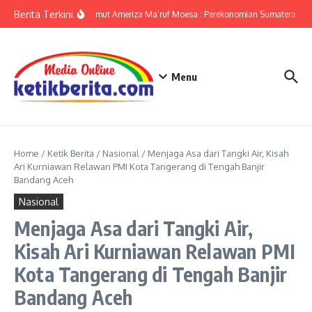
Lewati ke konten
Berita Terkini
KPwBI Sumut Ameriza Ma’ruf Moesa : Perekonomian Sumatera Utara
Menu
Home
/
Ketik Berita
/
Nasional
/
Menjaga Asa dari Tangki Air, Kisah
Ari Kurniawan Relawan PMI Kota Tangerang di Tengah Banjir
Bandang Aceh
Nasional
Menjaga Asa dari Tangki Air,
Kisah Ari Kurniawan Relawan PMI
Kota Tangerang di Tengah Banjir
Bandang Aceh