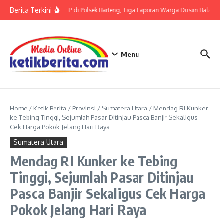
Lewati ke konten
Berita Terkini
Terkait LP di Polsek Barteng, Tiga Laporan Warga Dusun Balaka d
Menu
Home
/
Ketik Berita
/
Provinsi
/
Sumatera Utara
/
Mendag RI Kunker
ke Tebing Tinggi, Sejumlah Pasar Ditinjau Pasca Banjir Sekaligus
Cek Harga Pokok Jelang Hari Raya
Sumatera Utara
Mendag RI Kunker ke Tebing
Tinggi, Sejumlah Pasar Ditinjau
Pasca Banjir Sekaligus Cek Harga
Pokok Jelang Hari Raya