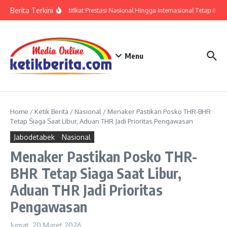
Lewati ke konten
Berita Terkini
Polri: Sertifikat Prestasi Nasional Hingga Internasional Tetap Ikuti
Menu
Home
/
Ketik Berita
/
Nasional
/
Menaker Pastikan Posko THR-BHR
Tetap Siaga Saat Libur, Aduan THR Jadi Prioritas Pengawasan
Jabodetabek
Nasional
Menaker Pastikan Posko THR-
BHR Tetap Siaga Saat Libur,
Aduan THR Jadi Prioritas
Pengawasan
Jumat, 20 Maret 2026