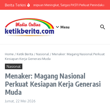
Lewati ke konten
Berita Terkini
Ancaman Penipuan Meningkat, Satgas PASTI Perkuat Penindakan
Menu
Home
/
Ketik Berita
/
Nasional
/
Menaker: Magang Nasional Perkuat
Kesiapan Kerja Generasi Muda
Nasional
Menaker: Magang Nasional
Perkuat Kesiapan Kerja Generasi
Muda
Jumat, 22 Mei 2026