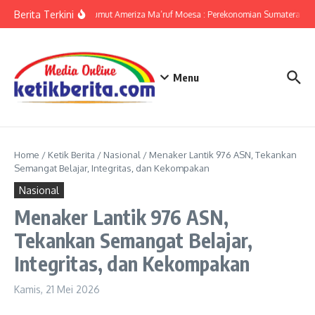
Lewati ke konten
Berita Terkini
KPwBI Sumut Ameriza Ma’ruf Moesa : Perekonomian Sumatera Utar
Menu
Home
/
Ketik Berita
/
Nasional
/
Menaker Lantik 976 ASN, Tekankan
Semangat Belajar, Integritas, dan Kekompakan
Nasional
Menaker Lantik 976 ASN,
Tekankan Semangat Belajar,
Integritas, dan Kekompakan
Kamis, 21 Mei 2026