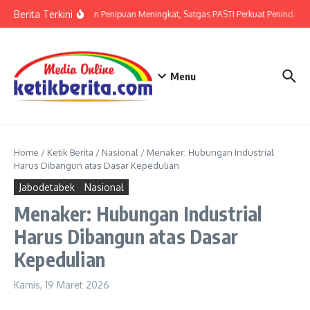
Lewati ke konten
Berita Terkini
Ancaman Penipuan Meningkat, Satgas PASTI Perkuat Penindakan
Menu
Home
/
Ketik Berita
/
Nasional
/
Menaker: Hubungan Industrial
Harus Dibangun atas Dasar Kepedulian
Jabodetabek
Nasional
Menaker: Hubungan Industrial
Harus Dibangun atas Dasar
Kepedulian
Kamis, 19 Maret 2026