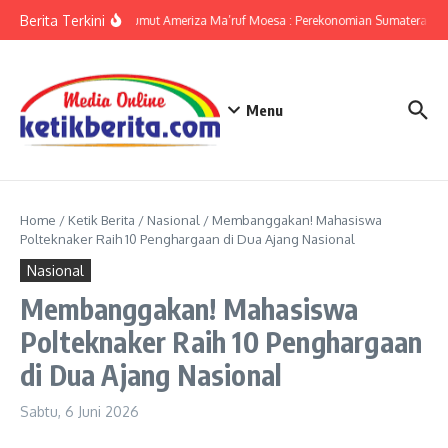
Lewati ke konten
Berita Terkini
KPwBI Sumut Ameriza Ma’ruf Moesa : Perekonomian Sumatera Utar
Menu
Home
/
Ketik Berita
/
Nasional
/
Membanggakan! Mahasiswa
Polteknaker Raih 10 Penghargaan di Dua Ajang Nasional
Nasional
Membanggakan! Mahasiswa
Polteknaker Raih 10 Penghargaan
di Dua Ajang Nasional
Sabtu, 6 Juni 2026