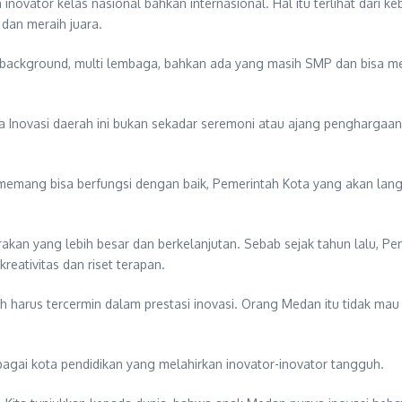
inovator kelas nasional bahkan internasional. Hal itu terlihat dari 
dan meraih juara.
ulti background, multi lembaga, bahkan ada yang masih SMP dan bisa me
Inovasi daerah ini bukan sekadar seremoni atau ajang penghargaan. 
alau memang bisa berfungsi dengan baik, Pemerintah Kota yang akan la
akan yang lebih besar dan berkelanjutan. Sebab sejak tahun lalu,
eativitas dan riset terapan.
arus tercermin dalam prestasi inovasi. Orang Medan itu tidak mau 
ai kota pendidikan yang melahirkan inovator-inovator tangguh.