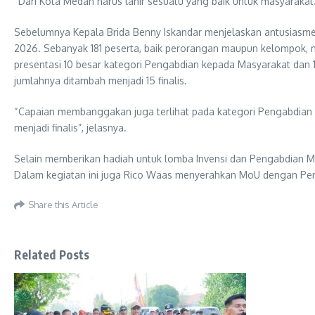
“Dari Kota Medan harus lahir sesuatu yang baik untuk masyaraka
Sebelumnya Kepala Brida Benny Iskandar menjelaskan antusiasme 
2026. Sebanyak 181 peserta, baik perorangan maupun kelompok, men
presentasi 10 besar kategori Pengabdian kepada Masyarakat dan 15 
jumlahnya ditambah menjadi 15 finalis.
“Capaian membanggakan juga terlihat pada kategori Pengabdian k
menjadi finalis”, jelasnya.
Selain memberikan hadiah untuk lomba Invensi dan Pengabdian 
Dalam kegiatan ini juga Rico Waas menyerahkan MoU dengan Perg
Share this Article
Related Posts