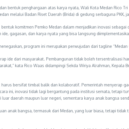
 dan bentuk penghargaan atas karya nyata, Wali Kota Medan Rico T
an melalui Badan Riset Daerah (Brida) di gedung serbaguna PKK, jal
an bentuk komitmen Pemko Medan dalam menjadikan inovasi sebagai 
ide, gagasan, dan karya nyata yang bisa langsung diimplementasika
enegaskan, program ini merupakan perwujudan dari tagline “Medan
 ide dari masyarakat. Pembangunan tidak boleh tersentralisasi hanya
rakat,” kata Rico Waas didampingi Sekda Wiriya Alrahman, Kepala Brid
arus bersifat timbal balik dan kolaboratif. Pemerintah menyerap g
ni, inovasi tidak lagi bergantung pada institusi semata, tetapi tum
luar daerah maupun luar negeri, sementara karya anak bangsa sendi
an anak bangsa, termasuk dari Medan, yang luar biasa, tetapi tidak t