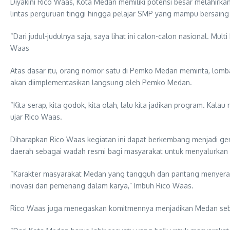
Diyakini Rico Waas, Kota Medan memiliki potensi besar melahirkan 
lintas perguruan tinggi hingga pelajar SMP yang mampu bersaing 
“Dari judul-judulnya saja, saya lihat ini calon-calon nasional. M
Waas
Atas dasar itu, orang nomor satu di Pemko Medan meminta, lomba 
akan diimplementasikan langsung oleh Pemko Medan.
“Kita serap, kita godok, kita olah, lalu kita jadikan program. K
ujar Rico Waas.
Diharapkan Rico Waas kegiatan ini dapat berkembang menjadi ger
daerah sebagai wadah resmi bagi masyarakat untuk menyalurkan kr
“Karakter masyarakat Medan yang tangguh dan pantang menyerah h
inovasi dan pemenang dalam karya,” Imbuh Rico Waas.
Rico Waas juga menegaskan komitmennya menjadikan Medan sebag