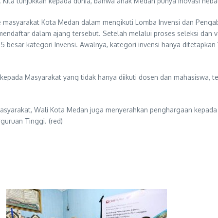
t. Kita tunjukkan kepada dunia, bahwa anak Medan punya inovasi he
masyarakat Kota Medan dalam mengikuti Lomba Invensi dan Pengabdia
daftar dalam ajang tersebut. Setelah melalui proses seleksi dan ver
besar kategori Invensi. Awalnya, kategori invensi hanya ditetapkan 10
epada Masyarakat yang tidak hanya diikuti dosen dan mahasiswa, tet
Masyarakat, Wali Kota Medan juga menyerahkan penghargaan kepada 
uruan Tinggi. (red)