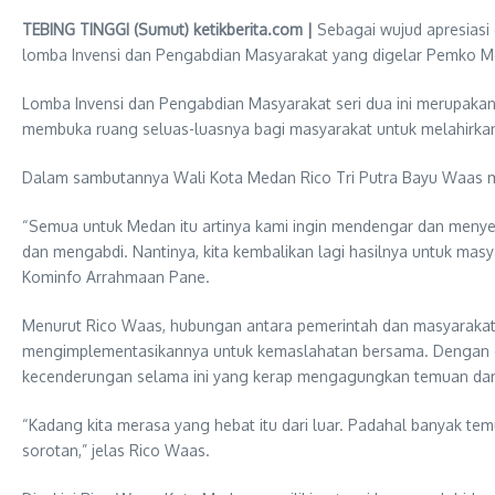
TEBING TINGGI (Sumut) ketikberita.com |
Sebagai wujud apresiasi
lomba Invensi dan Pengabdian Masyarakat yang digelar Pemko Med
Lomba Invensi dan Pengabdian Masyarakat seri dua ini merupak
membuka ruang seluas-luasnya bagi masyarakat untuk melahirkan 
Dalam sambutannya Wali Kota Medan Rico Tri Putra Bayu Waas m
“Semua untuk Medan itu artinya kami ingin mendengar dan menyerap
dan mengabdi. Nantinya, kita kembalikan lagi hasilnya untuk masya
Kominfo Arrahmaan Pane.
Menurut Rico Waas, hubungan antara pemerintah dan masyarakat h
mengimplementasikannya untuk kemaslahatan bersama. Dengan cara i
kecenderungan selama ini yang kerap mengagungkan temuan dari 
“Kadang kita merasa yang hebat itu dari luar. Padahal banyak temu
sorotan,” jelas Rico Waas.