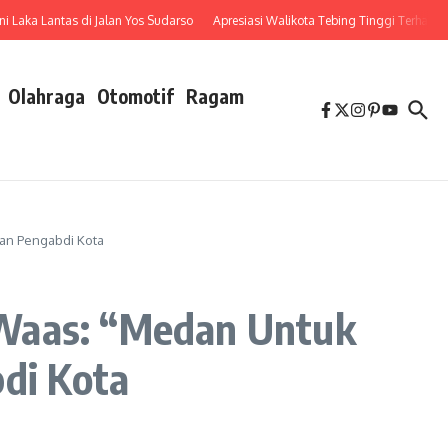
a Lantas di Jalan Yos Sudarso
Apresiasi Walikota Tebing Tinggi Terhadap Pen
Olahraga
Otomotif
Ragam
dan Pengabdi Kota
 Waas: “Medan Untuk
bdi Kota