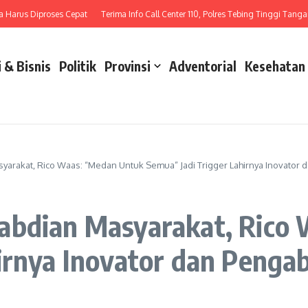
s Diproses Cepat
Terima Info Call Center 110, Polres Tebing Tinggi Tangani Lak
 & Bisnis
Politik
Provinsi
Adventorial
Kesehatan
arakat, Rico Waas: “Medan Untuk Semua” Jadi Trigger Lahirnya Inovator 
abdian Masyarakat, Rico
irnya Inovator dan Penga