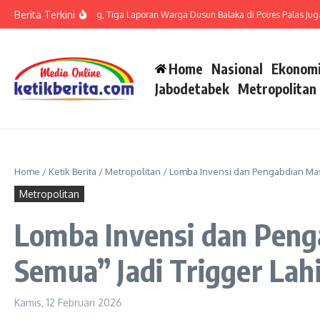
Lewati ke konten
Berita Terkini
 LP di Polsek Barteng, Tiga Laporan Warga Dusun Balaka di Polres Palas Juga Haru
Home
Nasional
Ekonomi
Jabodetabek
Metropolitan
Home
/
Ketik Berita
/
Metropolitan
/
Lomba Invensi dan Pengabdian Masy
Metropolitan
Lomba Invensi dan Peng
Semua” Jadi Trigger Lah
Kamis, 12 Februari 2026