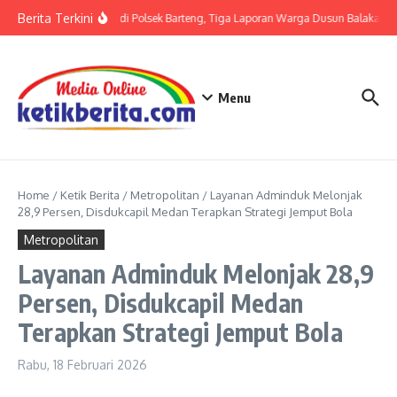
Lewati ke konten
Berita Terkini
Terkait LP di Polsek Barteng, Tiga Laporan Warga Dusun Balaka di P
Menu
Home
/
Ketik Berita
/
Metropolitan
/
Layanan Adminduk Melonjak
28,9 Persen, Disdukcapil Medan Terapkan Strategi Jemput Bola
Metropolitan
Layanan Adminduk Melonjak 28,9
Persen, Disdukcapil Medan
Terapkan Strategi Jemput Bola
Rabu, 18 Februari 2026