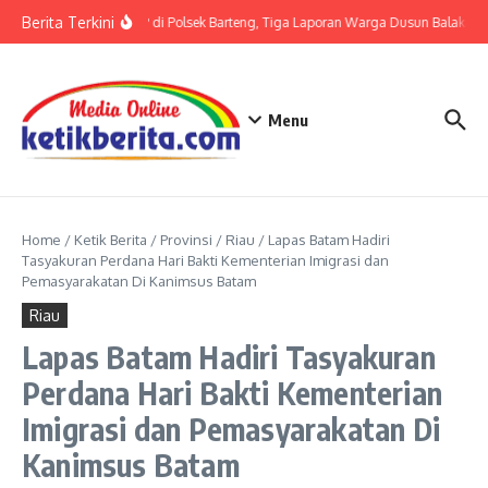
Lewati ke konten
Berita Terkini
Terkait LP di Polsek Barteng, Tiga Laporan Warga Dusun Balaka di 
Menu
Home
/
Ketik Berita
/
Provinsi
/
Riau
/
Lapas Batam Hadiri
Tasyakuran Perdana Hari Bakti Kementerian Imigrasi dan
Pemasyarakatan Di Kanimsus Batam
Riau
Lapas Batam Hadiri Tasyakuran
Perdana Hari Bakti Kementerian
Imigrasi dan Pemasyarakatan Di
Kanimsus Batam