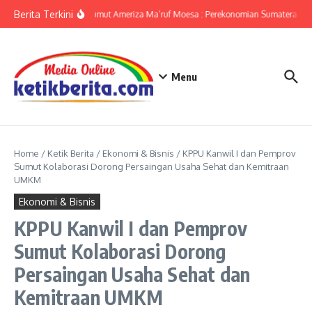
Lewati ke konten
Berita Terkini
KPwBI Sumut Ameriza Ma’ruf Moesa : Perekonomian Sumatera Utar
Menu
Home
/
Ketik Berita
/
Ekonomi & Bisnis
/
KPPU Kanwil I dan Pemprov
Sumut Kolaborasi Dorong Persaingan Usaha Sehat dan Kemitraan
UMKM
Ekonomi & Bisnis
KPPU Kanwil I dan Pemprov
Sumut Kolaborasi Dorong
Persaingan Usaha Sehat dan
Kemitraan UMKM