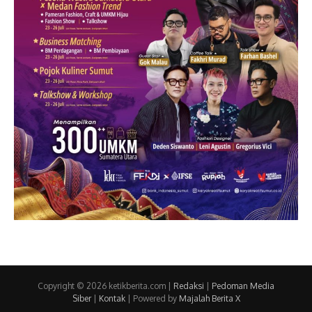
Copyright © 2026 ketikberita.com |
Redaksi
|
Pedoman Media
Siber
|
Kontak
| Powered by
Majalah Berita X