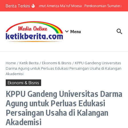
Lewati ke konten
Berita Terkini
KPwBI Sumut Ameriza Ma’ruf Moesa : Perekonomian Sumatera Utar
Menu
Home
/
Ketik Berita
/
Ekonomi & Bisnis
/
KPPU Gandeng Universitas
Darma Agung untuk Perluas Edukasi Persaingan Usaha di Kalangan
Akademisi
Ekonomi & Bisnis
KPPU Gandeng Universitas Darma
Agung untuk Perluas Edukasi
Persaingan Usaha di Kalangan
Akademisi