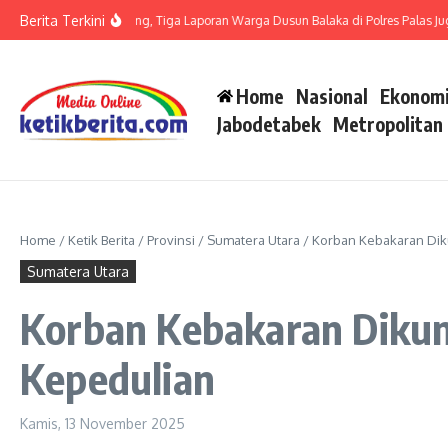
Lewati ke konten
Berita Terkini
it LP di Polsek Barteng, Tiga Laporan Warga Dusun Balaka di Polres Palas Juga H
Home
Nasional
Ekonomi
Jabodetabek
Metropolitan
Home
/
Ketik Berita
/
Provinsi
/
Sumatera Utara
/
Korban Kebakaran Dik
Sumatera Utara
Korban Kebakaran Dikun
Kepedulian
Kamis, 13 November 2025