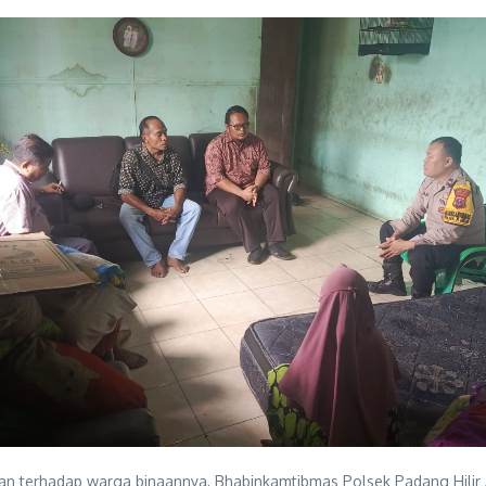
n terhadap warga binaannya, Bhabinkamtibmas Polsek Padang Hilir A