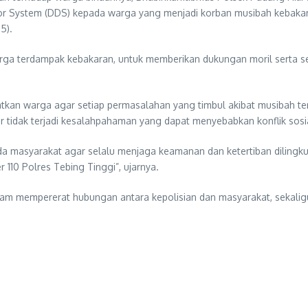
or System (DDS) kepada warga yang menjadi korban musibah kebakara
5).
rga terdampak kebakaran, untuk memberikan dukungan moril serta 
kan warga agar setiap permasalahan yang timbul akibat musibah ter
tidak terjadi kesalahpahaman yang dapat menyebabkan konflik sosi
masyarakat agar selalu menjaga keamanan dan ketertiban dilingku
110 Polres Tebing Tinggi”, ujarnya.
lam mempererat hubungan antara kepolisian dan masyarakat, sekalig