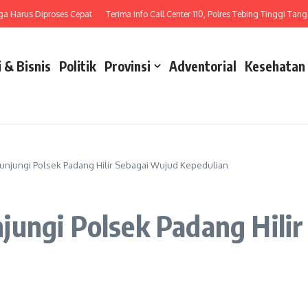
arus Diproses Cepat
Terima Info Call Center 110, Polres Tebing Tinggi Tangani L
 & Bisnis
Politik
Provinsi
Adventorial
Kesehatan
unjungi Polsek Padang Hilir Sebagai Wujud Kepedulian
jungi Polsek Padang Hili