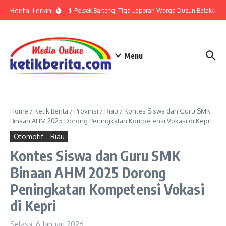
Lewati ke konten
Berita Terkini
Terkait LP di Polsek Barteng, Tiga Laporan Warga Dusun Balaka di P
Menu
Home
/
Ketik Berita
/
Provinsi
/
Riau
/
Kontes Siswa dan Guru SMK
Binaan AHM 2025 Dorong Peningkatan Kompetensi Vokasi di Kepri
Otomotif
Riau
Kontes Siswa dan Guru SMK
Binaan AHM 2025 Dorong
Peningkatan Kompetensi Vokasi
di Kepri
Selasa, 6 Januari 2026