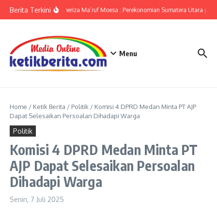
Lewati ke konten
Berita Terkini
KPwBI Sumut Ameriza Ma’ruf Moesa : Perekonomian Sumatera Utara pada 
Menu
Home
/
Ketik Berita
/
Politik
/
Komisi 4 DPRD Medan Minta PT AJP
Dapat Selesaikan Persoalan Dihadapi Warga
Politik
Komisi 4 DPRD Medan Minta PT
AJP Dapat Selesaikan Persoalan
Dihadapi Warga
Senin, 7 Juli 2025