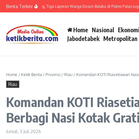
Lewati ke konten
Berita Terkini
 LP di Polsek Barteng, Tiga Laporan Warga Dusun Balaka di Polres Palas Juga Har
Home
Nasional
Ekonomi
Jabodetabek
Metropolitan
Home
/
Ketik Berita
/
Provinsi
/
Riau
/
Komandan KOTI Riasetiawan Nasuti
Riau
Komandan KOTI Riasetia
Berbagi Nasi Kotak Grat
Jumat, 3 Juli 2026