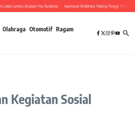
a Lantas di Jalan Yos Sudarso
Apresiasi Walikota Tebing Tinggi Terhadap Pen
Olahraga
Otomotif
Ragam
n Kegiatan Sosial