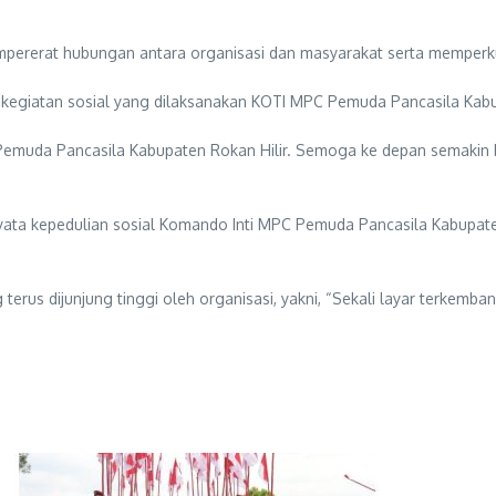
mempererat hubungan antara organisasi dan masyarakat serta mempe
i kegiatan sosial yang dilaksanakan KOTI MPC Pemuda Pancasila Kabu
 Pemuda Pancasila Kabupaten Rokan Hilir. Semoga ke depan semakin
k nyata kepedulian sosial Komando Inti MPC Pemuda Pancasila Kabupa
s dijunjung tinggi oleh organisasi, yakni, “Sekali layar terkembang,