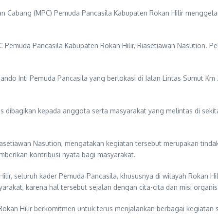
nan Cabang (MPC) Pemuda Pancasila Kabupaten Rokan Hilir menggelar
 Pemuda Pancasila Kabupaten Rokan Hilir, Riasetiawan Nasution. Pela
mando Inti Pemuda Pancasila yang berlokasi di Jalan Lintas Sumut 
is dibagikan kepada anggota serta masyarakat yang melintas di sekita
setiawan Nasution, mengatakan kegiatan tersebut merupakan tindak
mberikan kontribusi nyata bagi masyarakat.
ir, seluruh kader Pemuda Pancasila, khususnya di wilayah Rokan Hili
rakat, karena hal tersebut sejalan dengan cita-cita dan misi organis
kan Hilir berkomitmen untuk terus menjalankan berbagai kegiatan s