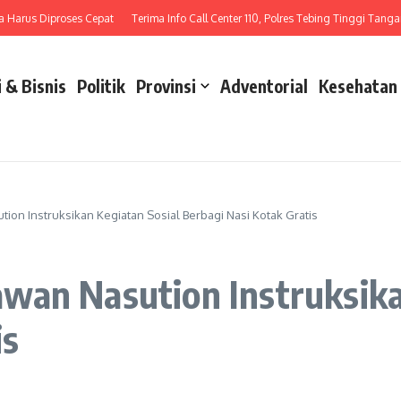
us Diproses Cepat
Terima Info Call Center 110, Polres Tebing Tinggi Tangani Lak
 & Bisnis
Politik
Provinsi
Adventorial
Kesehatan
on Instruksikan Kegiatan Sosial Berbagi Nasi Kotak Gratis
wan Nasution Instruksika
is