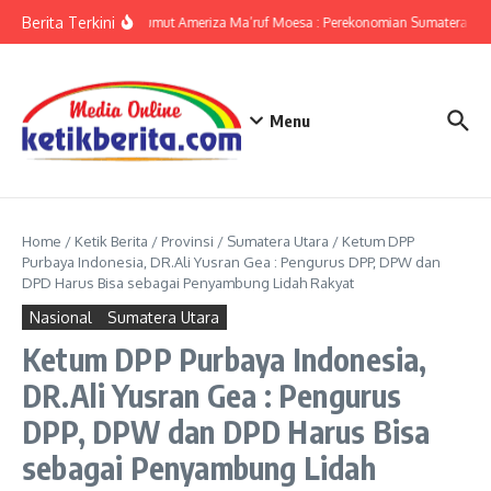
Lewati ke konten
Berita Terkini
KPwBI Sumut Ameriza Ma’ruf Moesa : Perekonomian Sumatera Utar
Menu
Home
/
Ketik Berita
/
Provinsi
/
Sumatera Utara
/
Ketum DPP
Purbaya Indonesia, DR.Ali Yusran Gea : Pengurus DPP, DPW dan
DPD Harus Bisa sebagai Penyambung Lidah Rakyat
Nasional
Sumatera Utara
Ketum DPP Purbaya Indonesia,
DR.Ali Yusran Gea : Pengurus
DPP, DPW dan DPD Harus Bisa
sebagai Penyambung Lidah